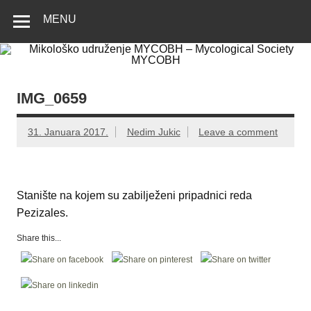
Skip
Mikološko
Web site Mikološkog udruženja MYCOBH
to
MENU
content
udruženje
MYCOBH –
Mycological
Society
IMG_0659
MYCOBH
31. Januara 2017.
Nedim Jukic
Leave a comment
Stanište na kojem su zabilježeni pripadnici reda
Pezizales.
Share this...