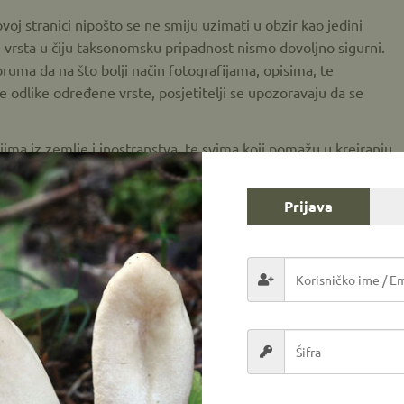
voj stranici nipošto se ne smiju uzimati u obzir kao jedini
i vrsta u čiju taksonomsku pripadnost nismo dovoljno sigurni.
ruma da na što bolji način fotografijama, opisima, te
odlike određene vrste, posjetitelji se upozoravaju da se
jima iz zemlje i inostranstva, te svima koji pomažu u kreiranju
ma, determinacijom određenih vrsta, prevodom određenih
način.
Prijava