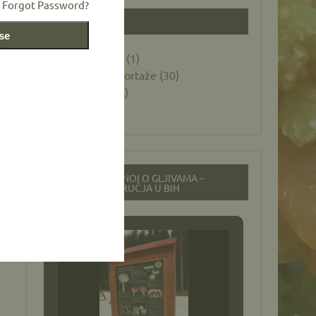
Forgot Password?
KATEGORIJE
 se
Foto galerije
(1)
Novosti i reportaže
(30)
Općenito
(12)
Projekti
(26)
EDUKACIJSKI PANOI O GLJIVAMA –
ZAŠTIĆENA PODRUČJA U BIH