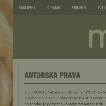
Mikološko udruženj
Skip
Web site Mikološkog udruženja MYCOBH
to
NASLOVNA
O NAMA
PROJEKTI
FOTO
content
AUTORSKA PRAVA
© 2008-2019 Mikološko udruženje MYCOBH – Sva p
ili njihove dijelove je dozvoljeno koristiti even
prethodno je potrebno kontaktirati autore istih.