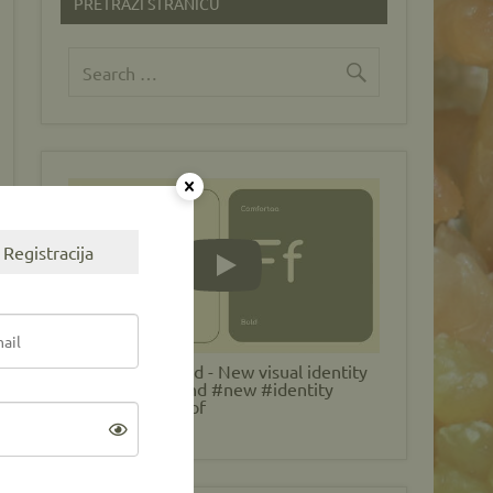
PRETRAŽI STRANICU
Registracija
Play
MycoBH Rebrand - New visual identity
#MycoBH #brand #new #identity
#mycology #cepf