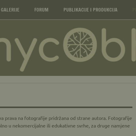
e MYCOBH – Mycological S
 GALERIJE
FORUM
PUBLIKACIJE I PRODUKCIJA
P
rava na fotografije pridržana od strane autora. Fotografije
tualno u nekomercijalne ili edukativne svrhe, za druge namjene