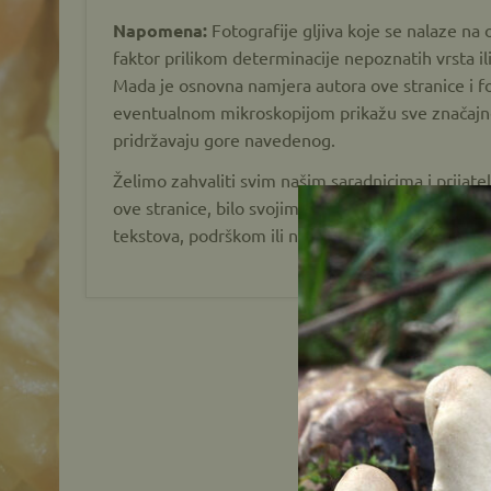
Napomena:
Fotografije gljiva koje se nalaze na o
faktor prilikom determinacije nepoznatih vrsta il
Mada je osnovna namjera autora ove stranice i fo
eventualnom mikroskopijom prikažu sve značajne 
pridržavaju gore navedenog.
Želimo zahvaliti svim našim saradnicima i prijatel
ove stranice, bilo svojim prijedlozima, savjeti
tekstova, podrškom ili na bilo koji drugi koristan 