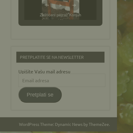
Zaštićeni pejzaž Konjuh
PRETPLATITE SE NA NEWSLETTER
Upišite Vašu mail adresu
Email
adresa
Pretplati se
WordPress Theme: Dynamic News by ThemeZee.