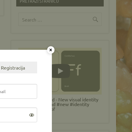
PRETRAŽI STRANICU
Registracija
Play
MycoBH Rebrand - New visual identity
#MycoBH #brand #new #identity
#mycology #cepf