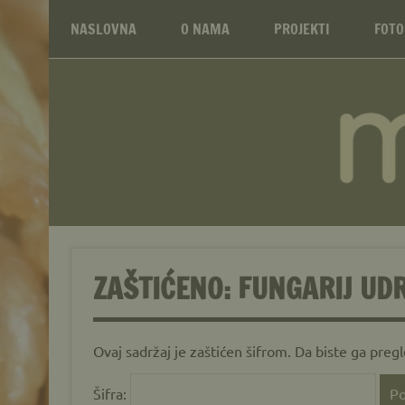
Mikološko udruženj
Skip
Web site Mikološkog udruženja MYCOBH
to
NASLOVNA
O NAMA
PROJEKTI
FOTO
content
ZAŠTIĆENO: FUNGARIJ UD
Ovaj sadržaj je zaštićen šifrom. Da biste ga pregl
Šifra: