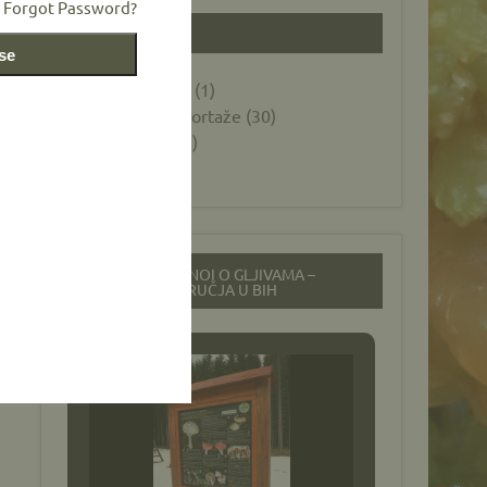
Forgot Password?
KATEGORIJE
 se
Foto galerije
(1)
Novosti i reportaže
(30)
Općenito
(12)
Projekti
(26)
EDUKACIJSKI PANOI O GLJIVAMA –
ZAŠTIĆENA PODRUČJA U BIH