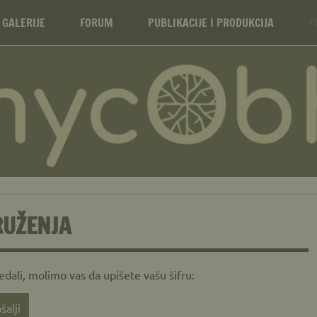
e MYCOBH – Mycological S
 GALERIJE
FORUM
PUBLIKACIJE I PRODUKCIJA
P
RUŽENJA
edali, molimo vas da upišete vašu šifru: