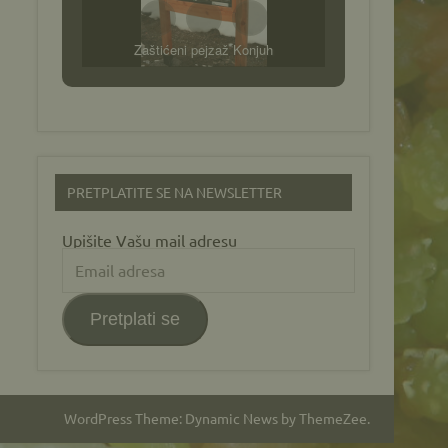
Zaštićeni pejzaž Konjuh
PRETPLATITE SE NA NEWSLETTER
Upišite Vašu mail adresu
Email
adresa
Pretplati se
WordPress Theme: Dynamic News by ThemeZee.