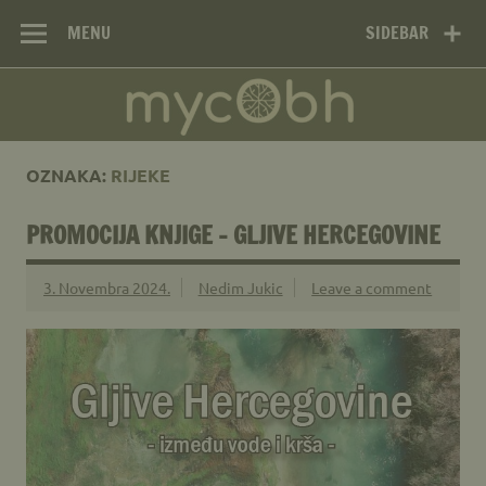
Mikološko
Skip
Web site Mikološkog udruženja MYCOBH
to
MENU
SIDEBAR
udruženje
content
MYCOBH –
Mycological
Society MYCOBH
OZNAKA:
RIJEKE
PROMOCIJA KNJIGE – GLJIVE HERCEGOVINE
3. Novembra 2024.
Nedim Jukic
Leave a comment