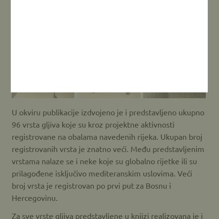
U okviru publikacije izdvojeno je i predstavljeno ukupno
96 vrsta gljiva koje su kroz projektne aktivnosti
registrovane na obalama navedenih rijeka. Ukupan broj
registrovanih vrsta je znatno veći. Među predstavljenim
vrstama nalaze se i neke koje su globalno rijetke ili su
prilagođene isključivo mediteranskim uslovima. Veći
broj vrsta je registrovan po prvi put za Bosnu i
Hercegovinu.
Za sve vrste gljiva predstavljene u knjizi realizovana je i