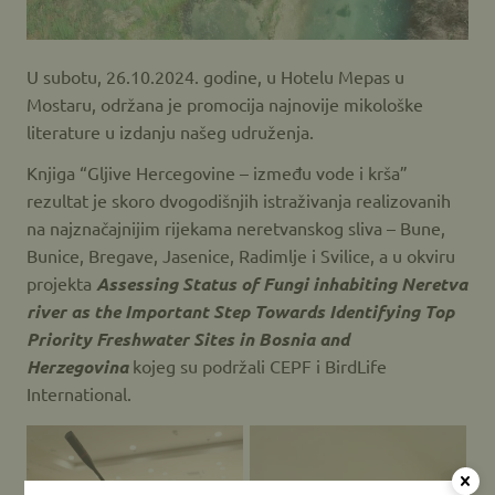
U subotu, 26.10.2024. godine, u Hotelu Mepas u
Mostaru, održana je promocija najnovije mikološke
literature u izdanju našeg udruženja.
Knjiga “Gljive Hercegovine – između vode i krša”
rezultat je skoro dvogodišnjih istraživanja realizovanih
na najznačajnijim rijekama neretvanskog sliva – Bune,
Bunice, Bregave, Jasenice, Radimlje i Svilice, a u okviru
projekta
Assessing Status of Fungi inhabiting Neretva
river as the Important Step Towards Identifying Top
Priority Freshwater Sites in Bosnia and
Herzegovina
kojeg su podržali CEPF i BirdLife
International.