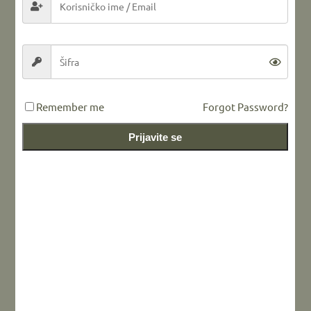
Prijedlozi dopune popisa ugroženih vrsta na
području FBiH i RS-a;
Svi zainteresovani za eventualno učešće na projektu ili
podršku istom mogu se javiti putem kontakt forme.
Više detalja o samom projektu moguće je pronaći na
Remember me
Forgot Password?
web stranici RSGF
.
Prijavite se
Share this...
tagged with
Conservation
,
diverzitet
,
gljive
,
mikologija
,
projekat
,
Rufford