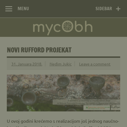
Mikološko
Skip
Web site Mikološkog udruženja MYCOBH
to
MENU
SIDEBAR
udruženje
content
MYCOBH –
Mycological
Society MYCOBH
NOVI RUFFORD PROJEKAT
31. Januara 2018.
Nedim Jukic
Leave a comment
U ovoj godini krećemo s realizacijom još jednog naučno-