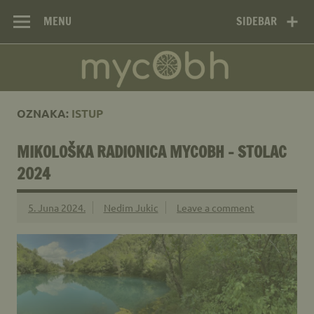
Mikološko
Skip
Web site Mikološkog udruženja MYCOBH
to
MENU
SIDEBAR
udruženje
content
MYCOBH –
Mycological
Society MYCOBH
OZNAKA:
ISTUP
MIKOLOŠKA RADIONICA MYCOBH – STOLAC
2024
5. Juna 2024.
Nedim Jukic
Leave a comment