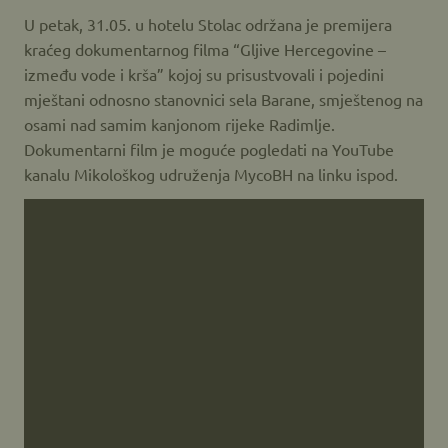
U petak, 31.05. u hotelu Stolac održana je premijera
kraćeg dokumentarnog filma “Gljive Hercegovine –
između vode i krša” kojoj su prisustvovali i pojedini
mještani odnosno stanovnici sela Barane, smještenog na
osami nad samim kanjonom rijeke Radimlje.
Dokumentarni film je moguće pogledati na YouTube
kanalu Mikološkog udruženja MycoBH na linku ispod.