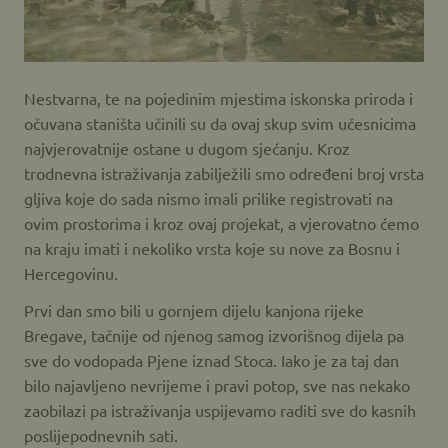
Nestvarna, te na pojedinim mjestima iskonska priroda i
očuvana staništa učinili su da ovaj skup svim učesnicima
najvjerovatnije ostane u dugom sjećanju. Kroz
trodnevna istraživanja zabilježili smo određeni broj vrsta
gljiva koje do sada nismo imali prilike registrovati na
ovim prostorima i kroz ovaj projekat, a vjerovatno ćemo
na kraju imati i nekoliko vrsta koje su nove za Bosnu i
Hercegovinu.
Prvi dan smo bili u gornjem dijelu kanjona rijeke
Bregave, tačnije od njenog samog izvorišnog dijela pa
sve do vodopada Pjene iznad Stoca. Iako je za taj dan
bilo najavljeno nevrijeme i pravi potop, sve nas nekako
zaobilazi pa istraživanja uspijevamo raditi sve do kasnih
poslijepodnevnih sati.