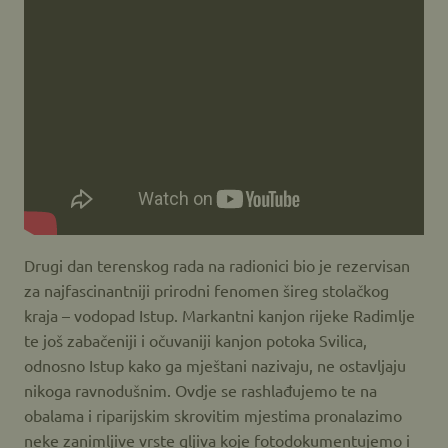
Drugi dan terenskog rada na radionici bio je rezervisan
za najfascinantniji prirodni fenomen šireg stolačkog
kraja – vodopad Istup. Markantni kanjon rijeke Radimlje
te još zabačeniji i očuvaniji kanjon potoka Svilica,
odnosno Istup kako ga mještani nazivaju, ne ostavljaju
nikoga ravnodušnim. Ovdje se rashlađujemo te na
obalama i riparijskim skrovitim mjestima pronalazimo
neke zanimljive vrste gljiva koje fotodokumentujemo i