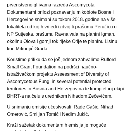
prvenstveno gljivama razreda Ascomycota.
Dokumentarni prilozi poznavanju mikobiote Bosne i
Hercegovine snimani su tokom 2018. godine na više
lokaliteta od kojih vrijedi izdvojiti prašumu Perućicu u
NP Sutjeska, prašumu Ravna vala na planini Igman,
okolinu Olova i gornji tok rijeke Orlje te planinu Lisinu
kod Mrkonjić Grada.
Koristimo priliku da se još jednom zahvalimo Rufford
Small Grant Foundation na podršci naučno-
istraživačkom projektu Assessment of Diversity of
Ascomycetous Fungi in several potential protected
territories in Bosnia and Herzegovina te kompletnoj ekipi
BHRT-a na čelu s urednikom Nihadom Zečevićem.
U snimanju emisije učestvovali: Rade Gašić, Nihad
Omerović, Smiljan Tomić i Nedim Jukić.
Kraži sažetak dokumentarnih emisija je moguće