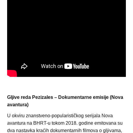
Gljive reda Pezizales – Dokumentarne emisije (Nova
avantura)
U okviru znanstveno-popularističkog serijala Nova
avantura na BHRT-u tokom 2018. godine emitovana su
dva nastavka kraćih dokumentarnih filmova o gljivama,