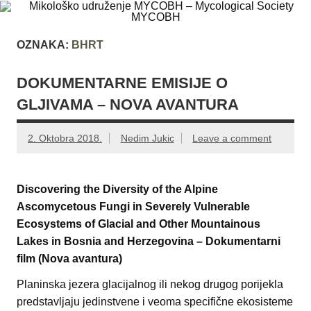
Skip
Mikološko
Web site Mikološkog udruženja MYCOBH
to
content
udruženje
OZNAKA:
BHRT
MYCOBH –
Mycological
DOKUMENTARNE EMISIJE O
Society
GLJIVAMA – NOVA AVANTURA
MYCOBH
2. Oktobra 2018.
Nedim Jukic
Leave a comment
Discovering the Diversity of the Alpine
Ascomycetous Fungi in Severely Vulnerable
Ecosystems of Glacial and Other Mountainous
Lakes in Bosnia and Herzegovina –
Dokumentarni
film (Nova avantura)
Planinska jezera glacijalnog ili nekog drugog porijekla
predstavljaju jedinstvene i veoma specifične ekosisteme