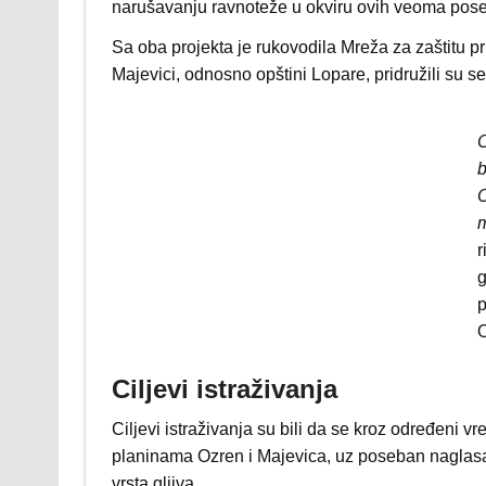
narušavanju ravnoteže u okviru ovih veoma pos
Sa oba projekta je rukovodila Mreža za zaštitu p
Majevici, odnosno opštini Lopare, pridružili su s
C
b
O
m
r
g
p
O
Ciljevi istraživanja
Ciljevi istraživanja su bili da se kroz određeni v
planinama Ozren i Majevica, uz poseban naglasak 
vrsta gljiva.