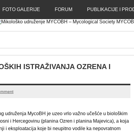
enje MYCOBH – Mycolog
FOTO GALERIJE
FORUM
PUBLIKACIJE I PRO
OŠKIH ISTRAŽIVANJA OZRENA I
omment
kog udruženja MycoBH je uzeo vrlo važno učešće u biološkim
Bosni i Hercegovinu (planina Ozren i planina Majevica), a koja
tnji i eksploatacija koje bi neupitno vodile ka nepovratnom