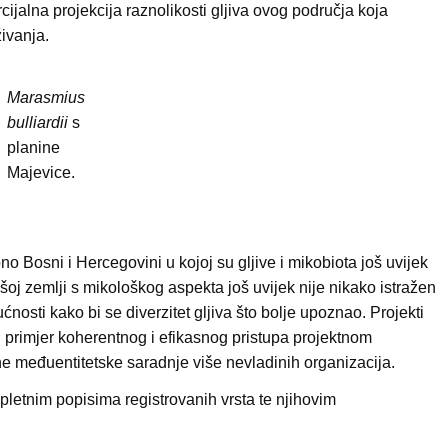
arcijalna projekcija raznolikosti gljiva ovog područja koja
ivanja.
Marasmius
bulliardii
s
planine
Majevice.
no Bosni i Hercegovini u kojoj su gljive i mikobiota još uvijek
šoj zemlji s mikološkog aspekta još uvijek nije nikako istražen
ćnosti kako bi se diverzitet gljiva što bolje upoznao. Projekti
i primjer koherentnog i efikasnog pristupa projektnom
vne međuentitetske saradnje više nevladinih organizacija.
letnim popisima registrovanih vrsta te njihovim