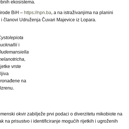
ebnih ekosistema.
rirode BiH –
https://npn.ba
, a na istraživanjima na planini
e i članovi Udruženja Čuvari Majevice iz Lopara.
ystolepiota
ucknallii
i
udemansiella
elanotricha
,
ijetke vrste
ljiva
ronađene na
zrenu.
remenski okvir zabilježe prvi podaci o diverzitetu mikobiote na
na prisustvo i identificiranje mogućih rijetkih i ugroženih