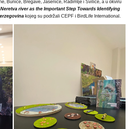
e, Bunice, Bregave, Jasenice, Radimlje i Svilice, a u okviru
Neretva river as the Important Step Towards Identifying
Herzegovina
kojeg su podržali CEPF i BirdLife International.