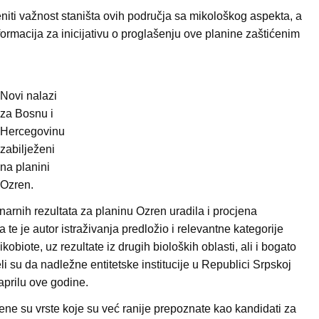
ijeniti važnost staništa ovih područja sa mikološkog aspekta, a
ormacija za inicijativu o proglašenju ove planine zaštićenim
Novi nalazi
za Bosnu i
Hercegovinu
zabilježeni
na planini
Ozren.
narnih rezultata za planinu Ozren uradila i procjena
a te je autor istraživanja predložio i relevantne kategorije
kobiote, uz rezultate iz drugih bioloških oblasti, ali i bogato
eli su da nadležne entitetske institucije u Republici Srpskoj
prilu ove godine.
ene su vrste koje su već ranije prepoznate kao kandidati za