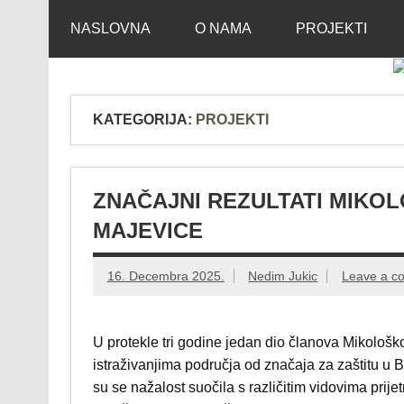
Skip
Mikološko udruž
Web site Mikološkog udruženja MYCOBH
to
NASLOVNA
O NAMA
PROJEKTI
content
KATEGORIJA:
PROJEKTI
ZNAČAJNI REZULTATI MIKOL
MAJEVICE
16. Decembra 2025.
Nedim Jukic
Leave a c
U protekle tri godine jedan dio članova Mikološ
istraživanjima područja od značaja za zaštitu u 
su se nažalost suočila s različitim vidovima prije