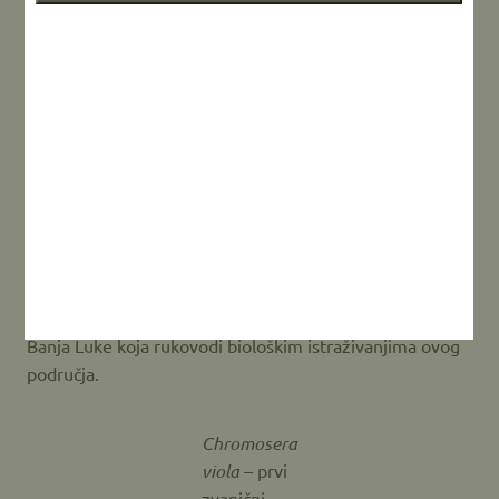
Druga vrlo značajna vrsta koju smo registrovali je
Chromosera viola
– prvi put pronađena u Bosni i
Hercegovini i sa manje od 50 poznatih lokaliteta na
kojima ova vrsta živi globalno. Preferira šumske
sastojine bukve, hrasta, bora te drugih vrsta drveća i
karakteristična je za umjereni i mediteranski dio
evropskog kontinenta.
Pored pomenute dvije vrste, u okviru naših istraživanja
zabilježili smo još nekoliko veoma rijetkih i ugroženih
vrsta gljiva o kojima ćemo ubrzo oficijelno izvjestiti
partnersku organizaciju Centar za životnu sredinu iz
Banja Luke koja rukovodi biološkim istraživanjima ovog
područja.
Chromosera
viola
– prvi
zvanični