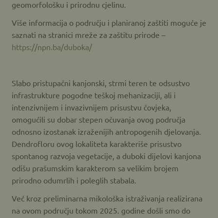
geomorfološku i prirodnu cjelinu.
Više informacija o području i planiranoj zaštiti moguće je
saznati na stranici mreže za zaštitu prirode –
https://npn.ba/duboka/
Slabo pristupačni kanjonski, strmi teren te odsustvo
infrastrukture pogodne teškoj mehanizaciji, ali i
intenzivnijem i invazivnijem prisustvu čovjeka,
omogućili su dobar stepen očuvanja ovog područja
odnosno izostanak izraženijih antropogenih djelovanja.
Dendrofloru ovog lokaliteta karakteriše prisustvo
spontanog razvoja vegetacije, a duboki dijelovi kanjona
odišu prašumskim karakterom sa velikim brojem
prirodno odumrlih i poleglih stabala.
Već kroz preliminarna mikološka istraživanja realizirana
na ovom području tokom 2025. godine došli smo do