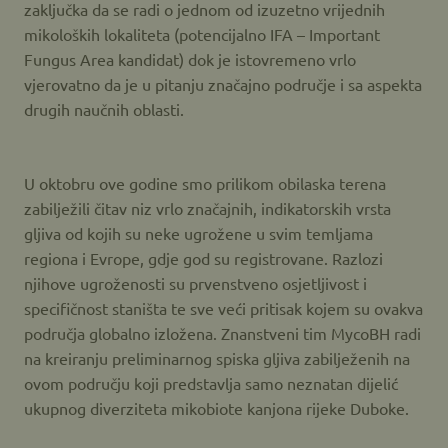
zaključka da se radi o jednom od izuzetno vrijednih
mikoloških lokaliteta (potencijalno IFA – Important
Fungus Area kandidat) dok je istovremeno vrlo
vjerovatno da je u pitanju značajno područje i sa aspekta
drugih naučnih oblasti.
U oktobru ove godine smo prilikom obilaska terena
zabilježili čitav niz vrlo značajnih, indikatorskih vrsta
gljiva od kojih su neke ugrožene u svim temljama
regiona i Evrope, gdje god su registrovane. Razlozi
njihove ugroženosti su prvenstveno osjetljivost i
specifičnost staništa te sve veći pritisak kojem su ovakva
područja globalno izložena. Znanstveni tim MycoBH radi
na kreiranju preliminarnog spiska gljiva zabilježenih na
ovom području koji predstavlja samo neznatan dijelić
ukupnog diverziteta mikobiote kanjona rijeke Duboke.