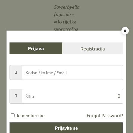
Sowerbyella
fagicola
–
vrlo rijetka
saprotrofna
vrsta koja
razlaže
Prijava
Registracija
ostatke i
listinac
bukve
Među registrovanim vrstama ovaj put izdvajamo
Sowerbyella fagicola
– do sada samo jednom
zabilježena u Bosni i Hercegovini (okolina Olova) i
predložena za status kritično ugrožene vrste (CR)
prvenstveno zbog senzibilnosti staništa koja naseljava
(očuvane šumske sastojine sa dubokim slojem stelje i
Remember me
Forgot Password?
listinca). U svim zemljama u kojima je zabilježena nalazi
Prijavite se
se na crvenim listama.