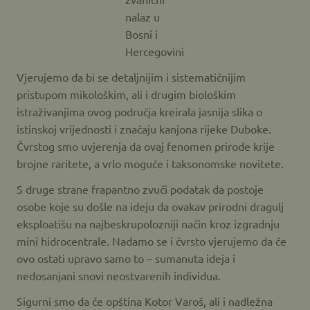
nalaz u
Bosni i
Hercegovini
Vjerujemo da bi se detaljnijim i sistematičnijim
pristupom mikološkim, ali i drugim biološkim
istraživanjima ovog područja kreirala jasnija slika o
istinskoj vrijednosti i značaju kanjona rijeke Duboke.
Čvrstog smo uvjerenja da ovaj fenomen prirode krije
brojne raritete, a vrlo moguće i taksonomske novitete.
S druge strane frapantno zvuči podatak da postoje
osobe koje su došle na ideju da ovakav prirodni dragulj
eksploatišu na najbeskrupolozniji način kroz izgradnju
mini hidrocentrale. Nadamo se i čvrsto vjerujemo da će
ovo ostati upravo samo to – sumanuta ideja i
nedosanjani snovi neostvarenih individua.
Sigurni smo da će opština Kotor Varoš, ali i nadležna