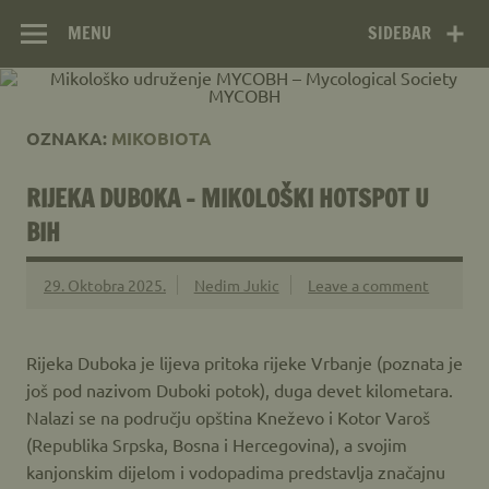
Mikološko
Skip
Web site Mikološkog udruženja MYCOBH
to
MENU
SIDEBAR
udruženje
content
MYCOBH –
Mycological
OZNAKA:
MIKOBIOTA
Society MYCOBH
RIJEKA DUBOKA – MIKOLOŠKI HOTSPOT U
BIH
29. Oktobra 2025.
Nedim Jukic
Leave a comment
Rijeka Duboka je lijeva pritoka rijeke Vrbanje (poznata je
još pod nazivom Duboki potok), duga devet kilometara.
Nalazi se na području opština Kneževo i Kotor Varoš
(Republika Srpska, Bosna i Hercegovina), a svojim
kanjonskim dijelom i vodopadima predstavlja značajnu