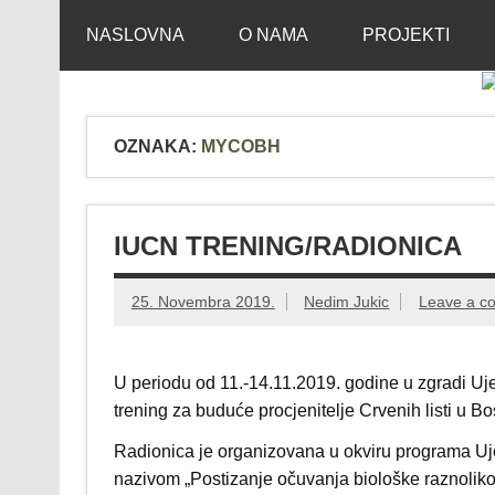
Skip
Mikološko udruž
Web site Mikološkog udruženja MYCOBH
to
NASLOVNA
O NAMA
PROJEKTI
content
OZNAKA:
MYCOBH
IUCN TRENING/RADIONICA
25. Novembra 2019.
Nedim Jukic
Leave a c
U periodu od 11.-14.11.2019. godine u zgradi Uj
trening za buduće procjenitelje Crvenih listi u Bo
Radionica je organizovana u okviru programa Uje
nazivom „Postizanje očuvanja biološke raznolikos