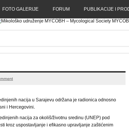
enje MYCOBH – Mycolog
FOTO GALERIJE
FORUM
PUBLIKACIJE I PRO
omment
edinjenih nacija u Sarajevu održana je radionica odnosno
sni i Hercegovini.
dinjenih nacija za okoliš/životnu sredinu (UNEP) pod
ti kroz uspostavljanje i efikasno upravljanje zaštićenim