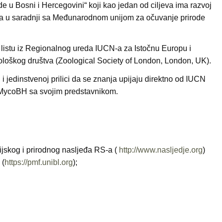
de u Bosni i Hercegovini“ koji kao jedan od ciljeva ima razvoj
, a u saradnji sa Međunarodnom unijom za očuvanje prirode
nu listu iz Regionalnog ureda IUCN-a za Istočnu Europu i
ološkog društva (Zoological Society of London, London, UK).
edinstvenoj prilici da se znanja upijaju direktno od IUCN
 MycoBH sa svojim predstavnikom.
rijskog i prirodnog nasljeđa RS-a (
http://www.nasljedje.org
)
 (
https://pmf.unibl.org
);