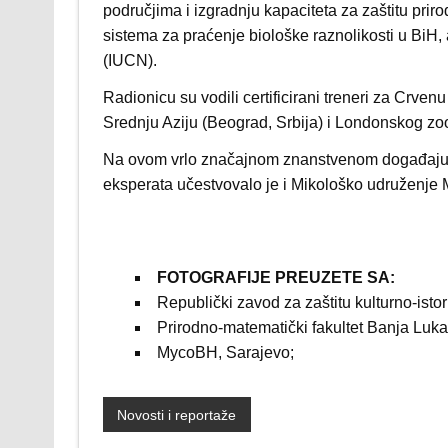
područjima i izgradnju kapaciteta za zaštitu priro
sistema za praćenje biološke raznolikosti u BiH
(IUCN).
Radionicu su vodili certificirani treneri za Crve
Srednju Aziju (Beograd, Srbija) i Londonskog zo
Na ovom vrlo značajnom znanstvenom događaju i j
eksperata učestvovalo je i Mikološko udruženje
FOTOGRAFIJE PREUZETE SA:
Republički zavod za zaštitu kulturno-isto
Prirodno-matematički fakultet Banja Luka
MycoBH, Sarajevo;
Novosti i reportaže