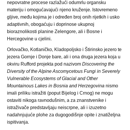
nepovratne procese razlažući odumrlu organsku
materiju i omogućavajući njeno kruženje. Istovremeno
gljive, među kojima je i određen broj onih rijetkih i usko
adaptivnih, obogaćuju i doprinose ukupnoj
bioraznolikosti planine Zelengore, ali i Bosne i
Hercegovine u cjelini.
Orlovačko, Kotlaničko, Kladopoljsko i Štirinsko jezero te
jezera Gornje i Donje bare, ali i ona druga jezera koja u
okviru Rufford projekta pod nazivom
Discovering the
Diversity of the Alpine Ascomycetous Fungi in Severely
Vulnerable Ecosystems of Glacial and Other
Mountainous Lakes in Bosnia and Herzegovina
nismo
imali priliku istražiti (poput Bijelog i Crnog) ne mogu
ostaviti nikoga ravnodušnim, a za znanstvenike i
istraživače predstavljaju neiscrpne, ali i izuzetno
nadahnjujuće plohe za dugogodišnje opite i znatiželjna
ispitivanja.