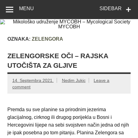
Skip
Mikološko
Web site Mikološkog udruženja MYCOBH
to
MENU
SIDEBAR
content
udruženje
MYCOBH –
Mycological
OZNAKA:
ZELENGORA
Society
MYCOBH
ZELENGORSKE OČI – RAJSKA
UTOČIŠTA ZA GLJIVE
14. Septembra 2021.
Nedim Jukic
Leave a
comment
Premda su sve planine sa prirodnim jezerima
glacijalnog, cirknog ili drugog porijekla u Bosni i
Hercegovini lijepe na sebi svojstven način jedna od njih
je ipak posebna po tom pitanju. Planina Zelengora sa