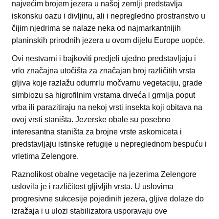
najvećim brojem jezera u našoj zemlji predstavlja
iskonsku oazu i divljinu, ali i nepregledno prostranstvo u
čijim njedrima se nalaze neka od najmarkantnijih
planinskih prirodnih jezera u ovom dijelu Europe uopće.
Ovi nestvarni i bajkoviti predjeli ujedno predstavljaju i
vrlo značajna utočišta za značajan broj različitih vrsta
gljiva koje razlažu odumrlu močvarnu vegetaciju, grade
simbiozu sa higrofilnim vrstama drveća i grmlja poput
vrba ili parazitiraju na nekoj vrsti insekta koji obitava na
ovoj vrsti staništa. Jezerske obale su posebno
interesantna staništa za brojne vrste askomiceta i
predstavljaju istinske refugije u nepreglednom bespuću i
vrletima Zelengore.
Raznolikost obalne vegetacije na jezerima Zelengore
uslovila je i različitost gljivljih vrsta. U uslovima
progresivne sukcesije pojedinih jezera, gljive dolaze do
izražaja i u ulozi stabilizatora usporavaju ove