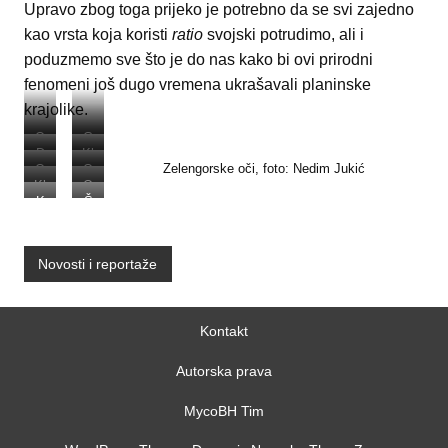
Upravo zbog toga prijeko je potrebno da se svi zajedno
kao vrsta koja koristi
ratio
svojski potrudimo, ali i
poduzmemo sve što je do nas kako bi ovi prirodni
fenomeni još dugo vremena ukrašavali planinske
krajolike.
O
G
D
Kl
rl
or
Zelengorske oči, foto: Nedim Jukić
O
O
o
a
Kl
O
o
nj
rl
rl
K
Š
nj
d
a
rl
v
e
o
o
ot
tir
e
o
d
o
a
b
v
v
la
in
b
p
o
v
č
ar
Novosti i reportaže
a
a
ni
s
ar
ol
p
a
k
e
č
č
č
k
e
js
ol
č
o
k
k
k
o
k
Kontakt
js
k
je
o
o
o
je
o
k
o
z
je
je
Autorska prava
je
z
je
o
je
er
z
z
z
er
z
MycoBH Tim
je
z
o
er
er
er
o
er
z
er
o
o