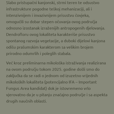
Slabo pristupačni kanjonski, strmi teren te odsustvo
infrastrukture pogodne teškoj mehanizaciji, ali i
intenzivnijem i invazivnijem prisustvu čovjeka,
omogućili su dobar stepen očuvanja ovog područja
odnosno izostanak izraženijih antropogenih djelovanja.
Dendrofloru ovog lokaliteta karakteriše prisustvo
spontanog razvoja vegetacije, a duboki dijelovi kanjona
odišu prašumskim karakterom sa velikim brojem
prirodno odumrlih i poleglih stabala.
Već kroz preliminarna mikološka istraživanja realizirana
na ovom području tokom 2025. godine došli smo do
zaključka da se radi o jednom od izuzetno vrijednih
mikoloških lokaliteta (potencijalno IFA – Important
Fungus Area kandidat) dok je istovremeno vrlo
vjerovatno da je u pitanju značajno područje i sa aspekta
drugih naučnih oblasti.