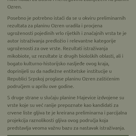
Ozren.
Posebno je potrebno istaći da se u okviru preliminarnih
rezultata za planinu Ozren uradila i procjena
ugroženosti pojedinih vrlo rijetkih i značajnih vrsta te je
autor istraživanja predložio i relevantne kategorije
ugroženosti za ove vrste. Rezultati istraživanja
mikobiote, uz rezultate iz drugih bioloških oblasti, ali i
bogato kulturno-historijsko nasljeđe ovog kraja,
doprinijeli su da nadležne entitetske institucije u
Republici Srpskoj proglase planinu Ozren zaštićenim
područjem u aprilu ove godine.
S druge strane u slučaju planine Majevice izdvojene su
vrste koje su već ranije prepoznate kao kandidati za
crvene liste gljiva te je kreirana preliminarna i parcijalna
projekcija raznolikosti gljiva ovog područja koja
predstavlja veoma važnu bazu za nastavak istraživanja.