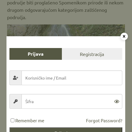
područje biti proglašeno Spomenikom prirode ili nekom
drugom odgovarajućom kategorijom zaštićenog
područja.
Prijava
Registracija
Remember me
Forgot Password?