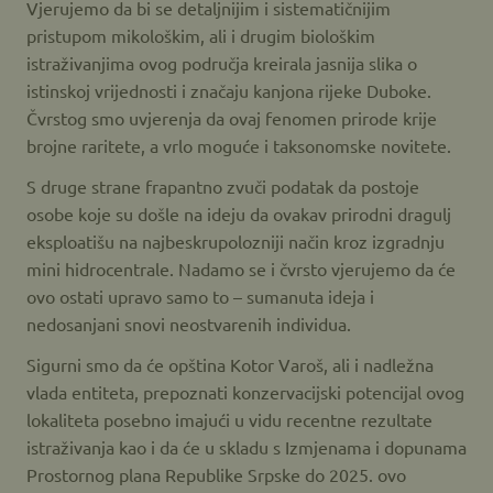
Vjerujemo da bi se detaljnijim i sistematičnijim
pristupom mikološkim, ali i drugim biološkim
istraživanjima ovog područja kreirala jasnija slika o
istinskoj vrijednosti i značaju kanjona rijeke Duboke.
Čvrstog smo uvjerenja da ovaj fenomen prirode krije
brojne raritete, a vrlo moguće i taksonomske novitete.
S druge strane frapantno zvuči podatak da postoje
osobe koje su došle na ideju da ovakav prirodni dragulj
eksploatišu na najbeskrupolozniji način kroz izgradnju
mini hidrocentrale. Nadamo se i čvrsto vjerujemo da će
ovo ostati upravo samo to – sumanuta ideja i
nedosanjani snovi neostvarenih individua.
Sigurni smo da će opština Kotor Varoš, ali i nadležna
vlada entiteta, prepoznati konzervacijski potencijal ovog
lokaliteta posebno imajući u vidu recentne rezultate
istraživanja kao i da će u skladu s Izmjenama i dopunama
Prostornog plana Republike Srpske do 2025. ovo