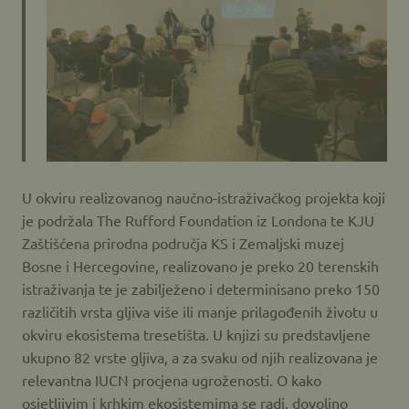
U okviru realizovanog naučno-istraživačkog projekta koji
je podržala The Rufford Foundation iz Londona te KJU
Zaštišćena prirodna područja KS i Zemaljski muzej
Bosne i Hercegovine, realizovano je preko 20 terenskih
istraživanja te je zabilježeno i determinisano preko 150
različitih vrsta gljiva više ili manje prilagođenih životu u
okviru ekosistema tresetišta. U knjizi su predstavljene
ukupno 82 vrste gljiva, a za svaku od njih realizovana je
relevantna IUCN procjena ugroženosti. O kako
osjetljivim i krhkim ekosistemima se radi, dovoljno