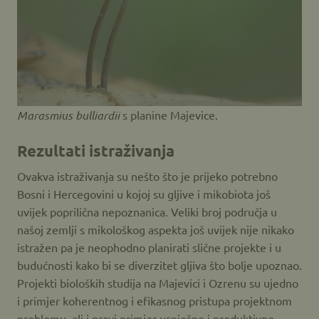
Marasmius bulliardii
s planine Majevice.
Rezultati istraživanja
Ovakva istraživanja su nešto što je prijeko potrebno
Bosni i Hercegovini u kojoj su gljive i mikobiota još
uvijek poprilična nepoznanica. Veliki broj područja u
našoj zemlji s mikološkog aspekta još uvijek nije nikako
istražen pa je neophodno planirati slične projekte i u
budućnosti kako bi se diverzitet gljiva što bolje upoznao.
Projekti bioloških studija na Majevici i Ozrenu su ujedno
i primjer koherentnog i efikasnog pristupa projektnom
problemu, ali i pravi primjer uspješne i produktivne