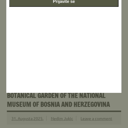
Prijavite se
Play
Kanjon rijeke Duboke – vodopad Skakavac #Duboka
#river #kotorvaros #waterfall #skakavac #freshwater
Novosti i reportaže
NOTES ON THE FUNGAL DIVERSITY IN THE
BOTANICAL GARDEN OF THE NATIONAL
MUSEUM OF BOSNIA AND HERZEGOVINA
31. Augusta 2025.
Nedim Jukic
Leave a comment