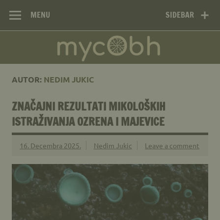
Mikološko
Skip
Web site Mikološkog udruženja MYCOBH
to
MENU
SIDEBAR
udruženje
content
MYCOBH –
Mycological
Society MYCOBH
AUTOR:
NEDIM JUKIC
ZNAČAJNI REZULTATI MIKOLOŠKIH
ISTRAŽIVANJA OZRENA I MAJEVICE
16. Decembra 2025.
Nedim Jukic
Leave a comment