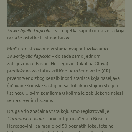
Sowerbyella fagicola
– vrlo rijetka saprotrofna vrsta koja
razlaže ostatke i listinac bukve
Među registrovanim vrstama ovaj put izdvajamo
Sowerbyella fagicola
– do sada samo jednom
zabilježena u Bosni i Hercegovini (okolina Olova) i
predložena za status kritično ugrožene vrste (CR)
prvenstveno zbog senzibilnosti staništa koja naseljava
(očuvane šumske sastojine sa dubokim slojem stelje i
listinca). U svim zemljama u kojima je zabilježena nalazi
se na crvenim listama.
Druga vrlo značajna vrsta koju smo registrovali je
Chromosera viola
– prvi put pronađena u Bosni i
Hercegovini i sa manje od 50 poznatih lokaliteta na