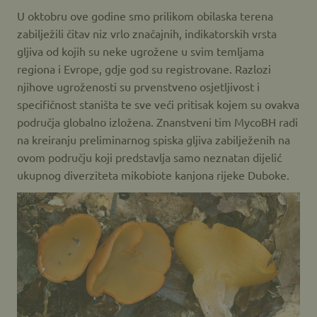
U oktobru ove godine smo prilikom obilaska terena
zabilježili čitav niz vrlo značajnih, indikatorskih vrsta
gljiva od kojih su neke ugrožene u svim temljama
regiona i Evrope, gdje god su registrovane. Razlozi
njihove ugroženosti su prvenstveno osjetljivost i
specifičnost staništa te sve veći pritisak kojem su ovakva
područja globalno izložena. Znanstveni tim MycoBH radi
na kreiranju preliminarnog spiska gljiva zabilježenih na
ovom području koji predstavlja samo neznatan dijelić
ukupnog diverziteta mikobiote kanjona rijeke Duboke.