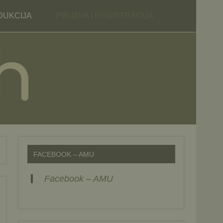
ical Society MYCOBH
DUKCIJA
PRIJAVA I REGISTRACIJA
FACEBOOK – AMU
Facebook – AMU