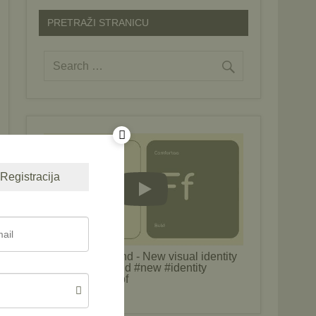
PRETRAŽI STRANICU
Registracija
Play
MycoBH Rebrand - New visual identity
#MycoBH #brand #new #identity
#mycology #cepf