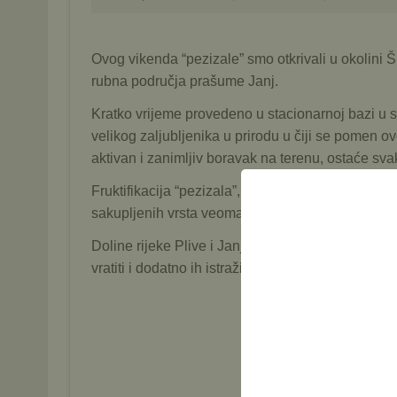
Ovog vikenda “pezizale” smo otkrivali u okolini Ši
rubna područja prašume Janj.
Kratko vrijeme provedeno u stacionarnoj bazi u s
velikog zaljubljenika u prirodu u čiji se pomen ovo
aktivan i zanimljiv boravak na terenu, ostaće sv
Fruktifikacija “pezizala”, i to prvenstveno onih te
sakupljenih vrsta veoma dobar za ovo doba godi
Doline rijeke Plive i Janj, te područje zaštićenog
vratiti i dodatno ih istražiti. Nadajmo se da će to b