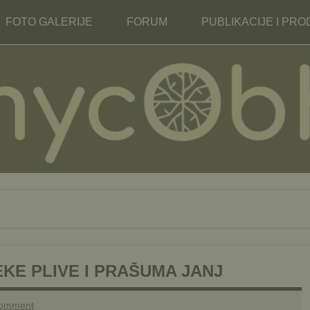
enje MYCOBH – Mycolog
FOTO GALERIJE
FORUM
PUBLIKACIJE I PRO
EKE PLIVE I PRAŠUMA JANJ
comment