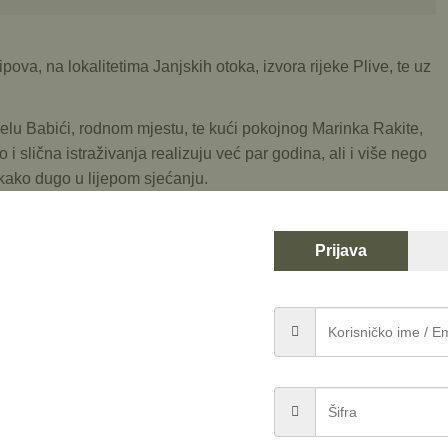
pova, na lokalitetima Janjskih otoka, izvora rijeke Plive, te uz
elu Babići, rodnom mjestu, te kući pokojnog Marinka Rakite,
 i slična istraživanja realizuju već par godina, ali i više nego
akako dugo u lijepom sjećanju.
rikolnih, je još uvijek u solidnom zamahu, pa je i broj
ne.
Prijava
 prašumskog rezervata su svakako lokaliteti na koje se vrijedi
iti uskoro.