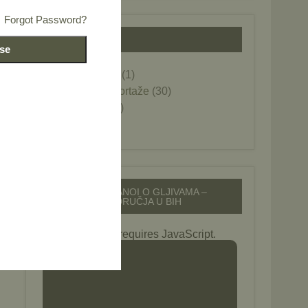
Forgot Password?
KATEGORIJE
 se
Foto galerije
(1)
Novosti i reportaže
(30)
Općenito
(12)
Projekti
(26)
EDUKACIJSKI PANOI O GLJIVAMA –
ZAŠTIĆENA PODRUČJA U BIH
This slideshow requires JavaScript.