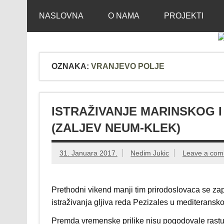
Skip
Mikološko udruž
Web site Mikološkog udruženja MYCOBH
to
NASLOVNA
O NAMA
PROJEKTI
content
OZNAKA:
VRANJEVO POLJE
ISTRAŽIVANJE MARINSKOG I
(ZALJEV NEUM-KLEK)
31. Januara 2017.
Nedim Jukic
Leave a co
Prethodni vikend manji tim prirodoslovaca se za
istraživanja gljiva reda Pezizales u mediterans
Premda vremenske prilike nisu pogodovale rastu i