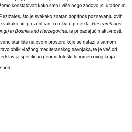
ožemo konstatovati kako smo i više nego zadovoljni urađenim.
 Pezizales, što je svakako znatan doprinos poznavanju ovih
e svakako biti prezentirani i u okviru projekta:
Research and
Fungi) in Bosnia and Herzegovina
, te pripadajućih aktivnosti.
stveno stanište na ovom prostoru koje se nalazi u samom
ravo oblik vlažnog mediteranskog travnjaka, te je već od
redstavlja specifičan geomorfološki fenomen ovog kraja.
ispod.