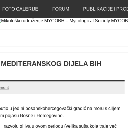
enje MYCOBH – Mycolog
FOTO GALERIJE
FORUM
PUBLIKACIJE I PRO
 MEDITERANSKOG DIJELA BIH
mment
putio u jedini bosanskohercegovački gradić na moru s ciljem
kom pojasu Bosne i Hercegovine.
 razvoju gljiva u ovom periodu (velika suša koja traje već