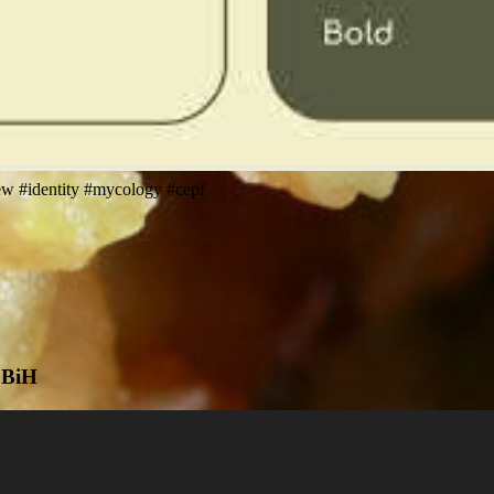
w #identity #mycology #cepf
 BiH