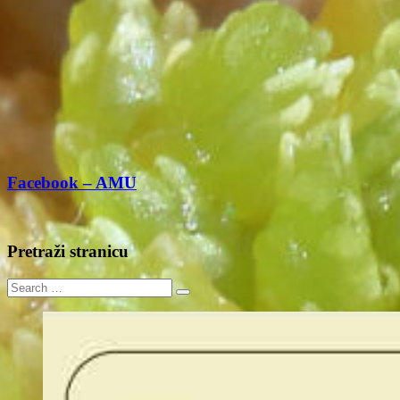
Facebook – AMU
Pretraži stranicu
Search
for: