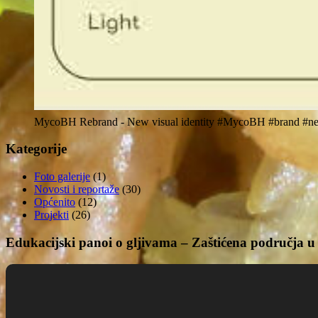
MycoBH Rebrand - New visual identity #MycoBH #brand #ne
Kategorije
Foto galerije
(1)
Novosti i reportaže
(30)
Općenito
(12)
Projekti
(26)
Edukacijski panoi o gljivama – Zaštićena područja u