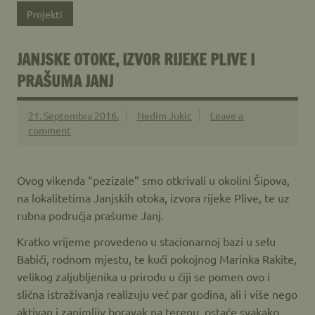
Projekti
JANJSKE OTOKE, IZVOR RIJEKE PLIVE I
PRAŠUMA JANJ
21. Septembra 2016.
Nedim Jukic
Leave a
comment
Ovog vikenda “pezizale” smo otkrivali u okolini Šipova,
na lokalitetima Janjskih otoka, izvora rijeke Plive, te uz
rubna područja prašume Janj.
Kratko vrijeme provedeno u stacionarnoj bazi u selu
Babići, rodnom mjestu, te kući pokojnog Marinka Rakite,
velikog zaljubljenika u prirodu u čiji se pomen ovo i
slična istraživanja realizuju već par godina, ali i više nego
aktivan i zanimljiv boravak na terenu, ostaće svakako