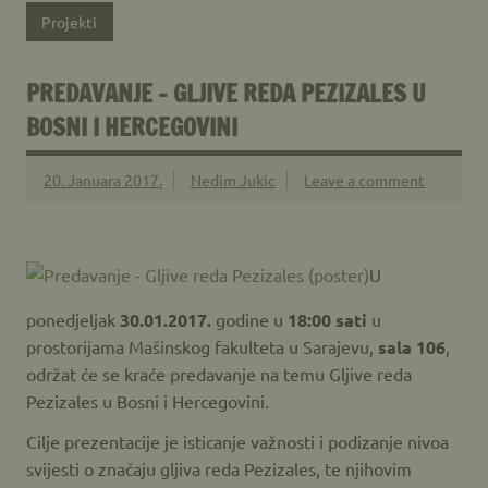
Projekti
PREDAVANJE – GLJIVE REDA PEZIZALES U
BOSNI I HERCEGOVINI
20. Januara 2017.
Nedim Jukic
Leave a comment
U
ponedjeljak
30.01.2017.
godine u
18:00 sati
u
prostorijama Mašinskog fakulteta u Sarajevu,
sala 106
,
održat će se kraće predavanje na temu Gljive reda
Pezizales u Bosni i Hercegovini.
Cilje prezentacije je isticanje važnosti i podizanje nivoa
svijesti o značaju gljiva reda Pezizales, te njihovim