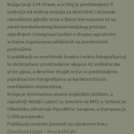
Knjiga broji 234 strane, a u istoj je predstavljeno 9
područja od velikog značaja za diverzitet i očuvanje
raznolikosti gljivljih vrsta u Bosni i
Hercegovini te su
zarad sveobuhvatnog konzervacijskog pristupa
objedinjeni i integrisani podaci o drugim ugroženim
vrstama organizama zabilježnih na predmetnim
područjima.
U publikaciji su morfološki (makro i mikro fotografijama)
te deskriptivno predstavljene ukupno 42 indikatorske
vrste gljiva, a desetine drugih vrsta su predstavljene
pojedinačnim fotografijama sa karakterističnim
morfološkim elementima.
Knjiga je dominantno pisana engleskim jezikom, a
najvažniji detalji i sažeci su izvučeni na BHS-u. Izdavač je
Mikološko udruženje MycoBH iz Sarajeva, a štampana je
u 200 primjeraka.
Publikaciju možete preuzeti na sljedećem linku:
Download knjige – ResearchGate