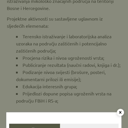
istraživanja mikološko značajnih područja na teritoriji
Bosne i Hercegovine.
Projektne aktivnosti su sastavljene uglavnom iz
sljedećih elemenata:
Terensko istraživanje i laboratorijska analiza
uzoraka na području zaštićenih i potencijalno
zaštićenih područja;
Procjena rizika i nivoa ugroženosti vrsta;
Publiciranje rezultata (naučni radovi, knjiga i dr.);
Podizanje nivoa svijesti (brošure, posteri,
dokumentarni prilozi ili emisije);
Edukacija interesnih grupa;
Prijedlozi dopune popisa ugroženih vrsta na
području FBiH i RS-a;
Svi zainteresovani za eventualno učešće na projektu ili
podršku istom mogu se javiti putem kontakt forme.