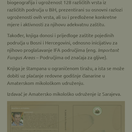
biogeografija i ugroženost 128 različitih vrsta iz
različitih područja u BiH, prezentirani su osnovni razlozi
ugroženosti ovih vrsta, ali su i predložene konkretne
mjere i aktivnosti za njihovu adekvatnu zaštitu.
Također, knjiga donosi i prijedloge zaštite pojedinih
područja u Bosni i Hercegovini, odnosno inicijativu za
njihovo proglašavanje IFA područjima (eng.
Important
Fungus Areas
– Područjima od značaja za gljive).
Knjiga je štampana u ograničenom tiražu, a ista se može
dobiti uz plaćanje redovne godišnje članarine u
Amaterskom mikološkom udruženju.
Izdavač je Amatersko mikološko udruženje iz Sarajeva.