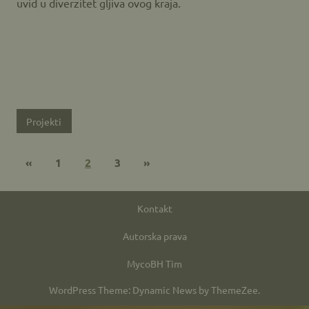
uvid u diverzitet gljiva ovog kraja.
Projekti
«
1
2
3
»
Kontakt
Autorska prava
MycoBH Tim
WordPress Theme: Dynamic News by ThemeZee.