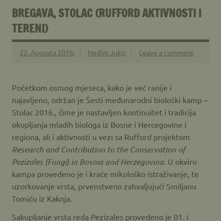
BREGAVA, STOLAC (RUFFORD AKTIVNOSTI I
TERENI)
22. Augusta 2016.
Nedim Jukic
Leave a comment
Početkom osmog mjeseca, kako je već ranije i
najavljeno, održan je Šesti međunarodni biološki kamp –
Stolac 2016., čime je nastavljen kontinuitet i tradicija
okupljanja mladih biologa iz Bosne i Hercegovine i
regiona, ali i aktivnosti u vezi sa Rufford projektom
R
esearch and Contribution to the Conservation of
Pezizales (Fungi) in Bosnia and Herzegovina.
U okviru
kampa provedeno je i kraće mikološko istraživanje, te
uzorkovanje vrsta, prvenstveno zahvaljujući Smiljanu
Tomiću iz Kaknja.
Sakupljanje vrsta reda Pezizales provedeno je 01. i