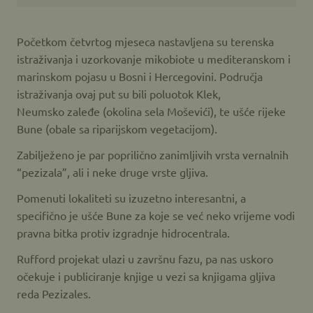
Početkom četvrtog mjeseca nastavljena su terenska
istraživanja i uzorkovanje mikobiote u mediteranskom i
marinskom pojasu u Bosni i Hercegovini. Područja
istraživanja ovaj put su bili poluotok Klek,
Neumsko zaleđe (okolina sela Moševići), te ušće rijeke
Bune (obale sa riparijskom vegetacijom).
Zabilježeno je par poprilično zanimljivih vrsta vernalnih
“pezizala”, ali i neke druge vrste gljiva.
Pomenuti lokaliteti su izuzetno interesantni, a
specifično je ušće Bune za koje se već neko vrijeme vodi
pravna bitka protiv izgradnje hidrocentrala.
Rufford projekat ulazi u završnu fazu, pa nas uskoro
očekuje i publiciranje knjige u vezi sa knjigama gljiva
reda Pezizales.