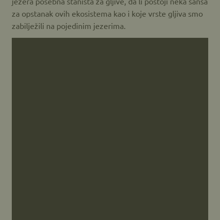
jezera posebna staništa za gljive, da li postoji neka šansa
za opstanak ovih ekosistema kao i koje vrste gljiva smo
zabilježili na pojedinim jezerima.