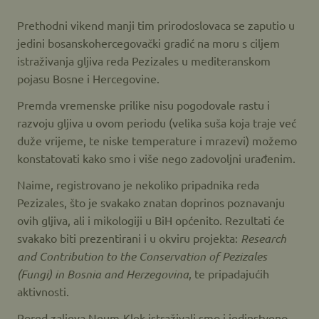
Prethodni vikend manji tim prirodoslovaca se zaputio u
jedini bosanskohercegovački gradić na moru s ciljem
istraživanja gljiva reda Pezizales u mediteranskom
pojasu Bosne i Hercegovine.
Premda vremenske prilike nisu pogodovale rastu i
razvoju gljiva u ovom periodu (velika suša koja traje već
duže vrijeme, te niske temperature i mrazevi) možemo
konstatovati kako smo i više nego zadovoljni urađenim.
Naime, registrovano je nekoliko pripadnika reda
Pezizales, što je svakako znatan doprinos poznavanju
ovih gljiva, ali i mikologiji u BiH općenito. Rezultati će
svakako biti prezentirani i u okviru projekta:
Research
and Contribution to the Conservation of Pezizales
(Fungi) in Bosnia and Herzegovina
, te pripadajućih
aktivnosti.
Pored zaljeva Neum-Klek istraživali smo i jedinstveno