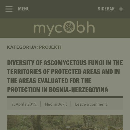
Mikološko
Skip
Web site Mikološkog udruženja MYCOBH
to
MENU
SIDEBAR
udruženje
content
MYCOBH –
Mycological
Society MYCOBH
KATEGORIJA:
PROJEKTI
DIVERSITY OF ASCOMYCETOUS FUNGI IN THE
TERRITORIES OF PROTECTED AREAS AND IN
THE AREAS EVALUATED FOR THE
PROTECTION IN BOSNIA-HERZEGOVINA
7. Aprila 2019.
Nedim Jukic
Leave a comment