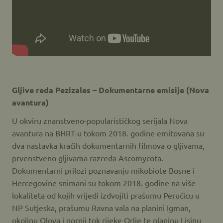
Gljive reda Pezizales – Dokumentarne emisije (Nova
avantura)
U okviru znanstveno-popularističkog serijala Nova
avantura na BHRT-u tokom 2018. godine emitovana su
dva nastavka kraćih dokumentarnih filmova o gljivama,
prvenstveno gljivama razreda Ascomycota.
Dokumentarni prilozi poznavanju mikobiote Bosne i
Hercegovine snimani su tokom 2018. godine na više
lokaliteta od kojih vrijedi izdvojiti prašumu Perućicu u
NP Sutjeska, prašumu Ravna vala na planini Igman,
okolinu Olova i gornji tok rijeke Orlje te planinu Lisinu