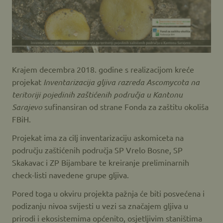
Krajem decembra 2018. godine s realizacijom kreće
projekat
Inventarizacija gljiva razreda Ascomycota na
teritoriji pojedinih zaštićenih područja u Kantonu
Sarajevo
sufinansiran od strane Fonda za zaštitu okoliša
FBiH.
Projekat ima za cilj inventarizaciju askomiceta na
području zaštićenih područja SP Vrelo Bosne, SP
Skakavac i ZP Bijambare te kreiranje preliminarnih
check-listi navedene grupe gljiva.
Pored toga u okviru projekta pažnja će biti posvećena i
podizanju nivoa svijesti u vezi sa značajem gljiva u
prirodi i ekosistemima općenito, osjetljivim staništima