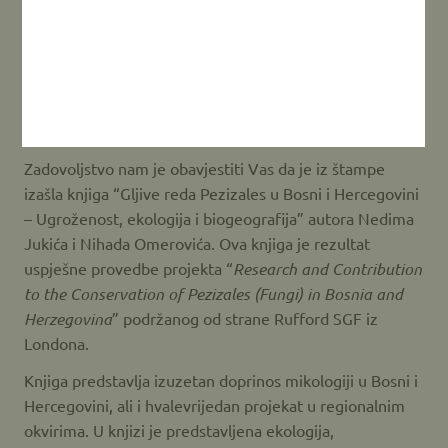
Dragi poklonici mikologije, konzervacijski aktivisti, ali i
poštovaoci prirode uopće,
Zadovoljstvo nam je obavjestiti Vas da je iz štampe
izašla knjiga “Gljive reda Pezizales u Bosni i Hercegovini
– Ugroženost, ekologija i biogeografija” autora Nedima
Jukića i Nihada Omerovića. Ova knjiga je rezultat
uspješne provedbe projekta “
Research and Contribution
to the Conservation of Pezizales (Fungi) in Bosnia and
Herzegovina
” podržanog od strane Rufford SGF iz
Londona.
Knjiga predstavlja izuzetan doprinos mikologiji u Bosni i
Hercegovini, ali i hvalevrijedan projekat u regionalnim
okvirima. U knjizi je predstavljena ekologija,