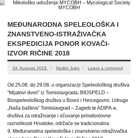
Skip
Mikološko
Web site Mikološkog udruženja MYCOBH
to
content
udruženje
MYCOBH –
MEĐUNARODNA SPELEOLOŠKA I
Mycological
ZNANSTVENO-ISTRAŽIVAČKA
Society
EKSPEDICIJA PONOR KOVAČI-
MYCOBH
IZVOR RIČINE 2018
24. Augusta 2018.
Nedim Jukic
Leave a comment
Od 25.08. do 29.08. u organizaciji Speleološkog društva
“Mijatovi dvori” iz Tomislavgrada, BIOSPELD –
Biospeleološkog društva u Bosni i Hercegovini, Udruge
„Naša baština“ Tomislavgrad – Zagreb te ADIPA-e,
društva za istraživanje i očuvanje prirodoslovne
raznolikosti Hrvatske, održaće se tradicionalna
9. Međunarodna speleološka i znanstveno-istraživačka