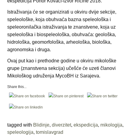
ekspedicija Ponor Kovači-Izvor Ričine 2018.
Istraživanja će se organizirati u okviru dvije sekcije,
speleološke, koja obuhvaća bazna speleološka i
speleoronilačka istraživanja te znanstvene, koja uz
speleološka i biospeleološka, obuhvaća: geološka,
hidrološka, geomorfološka, arheološka, biološka,
agronomska i druga.
Ovaj put kao i prethodne godine u okviru mikološke
grupe (znanstvena sekcija) učešće će uzeti članovi
Mikološkog udruženja MycoBH iz Sarajeva.
Share this...
tagged with
Blidinje
,
diverzitet
,
ekspedicija
,
mikologija
,
speleologija
,
tomislavgrad