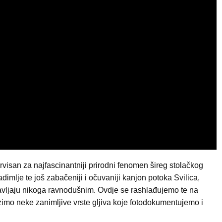
rvisan za najfascinantniji prirodni fenomen šireg stolačkog
dimlje te još zabačeniji i očuvaniji kanjon potoka Svilica,
avljaju nikoga ravnodušnim. Ovdje se rashlađujemo te na
zimo neke zanimljive vrste gljiva koje fotodokumentujemo i