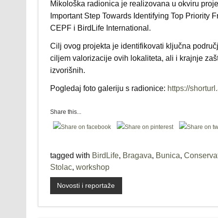
Mikološka radionica je realizovana u okviru proj
Important Step Towards Identifying Top Priority 
CEPF i BirdLife International.
Cilj ovog projekta je identifikovati ključna podr
ciljem valorizacije ovih lokaliteta, ali i krajnje z
izvorišnih.
Pogledaj foto galeriju s radionice:
https://shortur
Share this...
tagged with
BirdLife
,
Bragava
,
Bunica
,
Conserva
Stolac
,
workshop
Novosti i reportaže