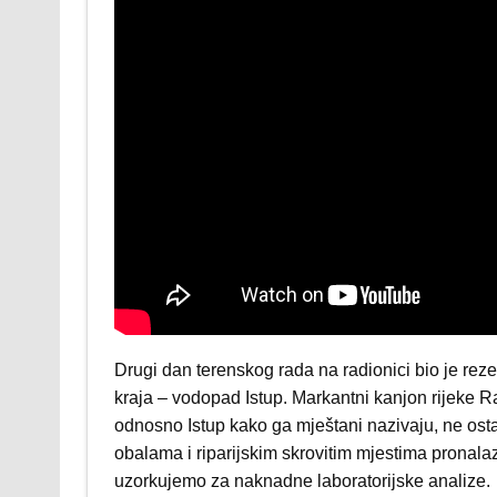
Drugi dan terenskog rada na radionici bio je reze
kraja – vodopad Istup. Markantni kanjon rijeke Ra
odnosno Istup kako ga mještani nazivaju, ne ost
obalama i riparijskim skrovitim mjestima pronala
uzorkujemo za naknadne laboratorijske analize.