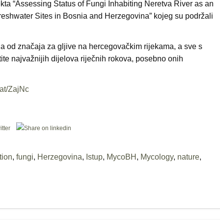
ekta “Assessing Status of Fungi Inhabiting Neretva River as an
Freshwater Sites in Bosnia and Herzegovina” kojeg su podržali
učja od značaja za gljive na hercegovačkim rijekama, a sve s
aštite najvažnijih dijelova riječnih rokova, posebno onih
l.at/ZajNc
tion
,
fungi
,
Herzegovina
,
Istup
,
MycoBH
,
Mycology
,
nature
,