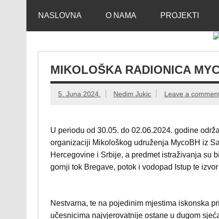
Skip
Mikološko udruž
Web site Mikološkog udruženja MYCOBH
to
NASLOVNA
O NAMA
PROJEKTI
content
MIKOLOŠKA RADIONICA MYC
5. Juna 2024.
Nedim Jukic
Leave a commen
U periodu od 30.05. do 02.06.2024. godine održ
organizaciji Mikološkog udruženja MycoBH iz Sar
Hercegovine i Srbije, a predmet istraživanja su bi
gornji tok Bregave, potok i vodopad Istup te izvor
Nestvarna, te na pojedinim mjestima iskonska pri
učesnicima najvjerovatnije ostane u dugom sjećan