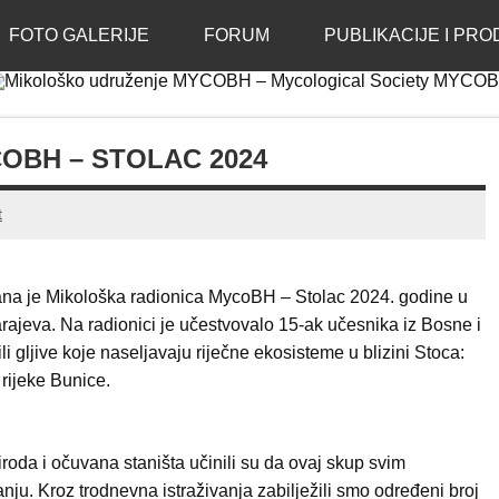
enje MYCOBH – Mycolog
FOTO GALERIJE
FORUM
PUBLIKACIJE I PRO
OBH – STOLAC 2024
t
ana je Mikološka radionica MycoBH – Stolac 2024. godine u
ajeva. Na radionici je učestvovalo 15-ak učesnika iz Bosne i
li gljive koje naseljavaju riječne ekosisteme u blizini Stoca:
 rijeke Bunice.
roda i očuvana staništa učinili su da ovaj skup svim
ju. Kroz trodnevna istraživanja zabilježili smo određeni broj