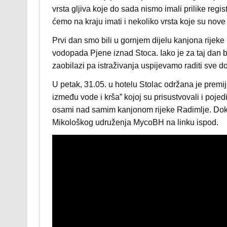
vrsta gljiva koje do sada nismo imali prilike regis
ćemo na kraju imati i nekoliko vrsta koje su nov
Prvi dan smo bili u gornjem dijelu kanjona rijek
vodopada Pjene iznad Stoca. Iako je za taj dan b
zaobilazi pa istraživanja uspijevamo raditi sve d
U petak, 31.05. u hotelu Stolac održana je prem
između vode i krša” kojoj su prisustvovali i poj
osami nad samim kanjonom rijeke Radimlje. Dok
Mikološkog udruženja MycoBH na linku ispod.