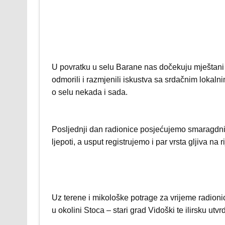
U povratku u selu Barane nas dočekuju mještani 
odmorili i razmjenili iskustva sa srdačnim lokaln
o selu nekada i sada.
Posljednji dan radionice posjećujemo smaragdni 
ljepoti, a usput registrujemo i par vrsta gljiva na
Uz terene i mikološke potrage za vrijeme radionic
u okolini Stoca – stari grad Vidoški te ilirsku utv