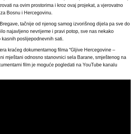
trovati na ovim prostorima i kroz ovaj projekat, a vjerovatno
e za Bosnu i Hercegovinu.
e Bregave, tačnije od njenog samog izvorišnog dijela pa sve do
ilo najavljeno nevrijeme i pravi potop, sve nas nekako
o kasnih poslijepodnevnih sati.
ijera kraćeg dokumentarnog filma “Gljive Hercegovine –
edini mještani odnosno stanovnici sela Barane, smještenog na
umentarni film je moguće pogledati na YouTube kanalu