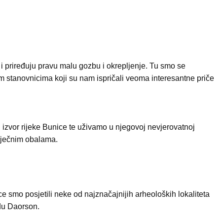
i priređuju pravu malu gozbu i okrepljenje. Tu smo se
im stanovnicima koji su nam ispričali veoma interesantne priče
izvor rijeke Bunice te uživamo u njegovoj nevjerovatnoj
 riječnim obalama.
e smo posjetili neke od najznačajnijih arheoloških lokaliteta
rdu Daorson.